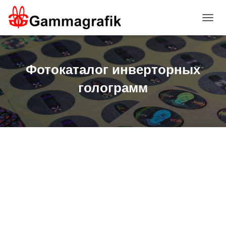
П
Е
Р
Е
К
Фотокаталог инверторных
Л
Ю
голограмм
Ч
И
Т
Ь
Н
А
В
И
Г
А
Ц
И
Ю