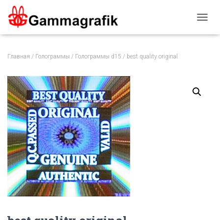
П
Е
Р
Е
Главная
/
Голограммы
/
Голограммы d15
/ best quality original
К
Л
Ю
Ч
И
Т
Ь
Н
А
В
И
Г
А
Ц
И
Ю