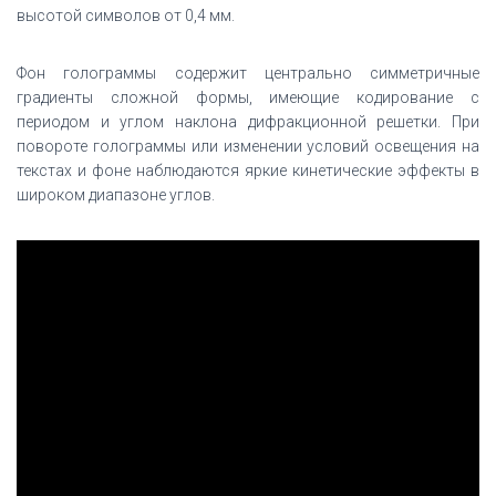
высотой символов от 0,4 мм.
Фон голограммы содержит центрально симметричные
градиенты сложной формы, имеющие кодирование с
периодом и углом наклона дифракционной решетки. При
повороте голограммы или изменении условий освещения на
текстах и ​​фоне наблюдаются яркие кинетические эффекты в
широком диапазоне углов.